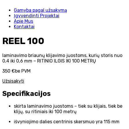
Gamyba pagal užsakymą
Įgyvendinti Projektai
Apie Mus
Kontaktai
REEL 100
laminavimo briaunų klijavimo juostoms, kurių storis nuo
0,4 iki 0,6 mm – RITINIO ILGIS IKI 100 METRŲ
350 €
be PVM
Užsisakyti
Specifikacijos
skirta laminavimo juostoms – tiek su klijais, tiek be
klijų, su ritiniais iki 100 metrų
išvyniojimo dalies centrinis skersmuo yra 115 mm