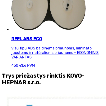
REEL ABS ECO
visų tipų ABS baldinėms briaunoms, laminato
juostoms ir natūralioms briaunoms – EKONOMINIS
VARIANTAS
450 €
be PVM
Trys priežastys rinktis KOVO-
HEPNAR s.r.o.