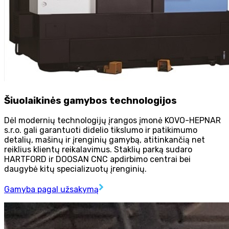
Šiuolaikinės gamybos technologijos
Dėl modernių technologijų įrangos įmonė KOVO-HEPNAR
s.r.o. gali garantuoti didelio tikslumo ir patikimumo
detalių, mašinų ir įrenginių gamybą, atitinkančią net
reiklius klientų reikalavimus. Staklių parką sudaro
HARTFORD ir DOOSAN CNC apdirbimo centrai bei
daugybė kitų specializuotų įrenginių.
Gamyba pagal užsakymą