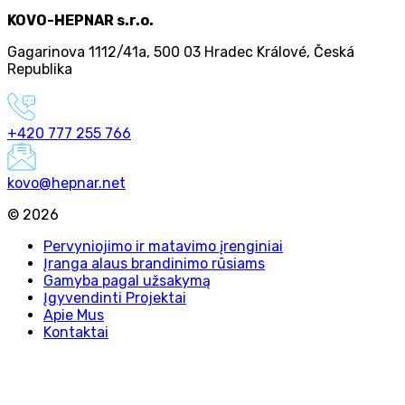
KOVO-HEPNAR s.r.o.
Gagarinova 1112/41a
,
500 03 Hradec Králové
,
Česká
Republika
+420 777 255 766
kovo@hepnar.net
©
2026
Pervyniojimo ir matavimo įrenginiai
Įranga alaus brandinimo rūsiams
Gamyba pagal užsakymą
Įgyvendinti Projektai
Apie Mus
Kontaktai