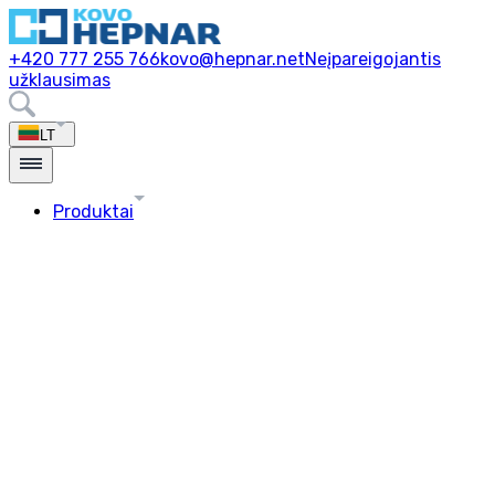
+420 777 255 766
kovo@hepnar.net
Neįpareigojantis
užklausimas
LT
Produktai