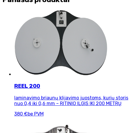
REEL 200
laminavimo briaunų klijavimo juostoms, kurių storis
nuo 0,4 iki 0,6 mm – RITINIO ILGIS IKI 200 METRŲ
380 €
be PVM