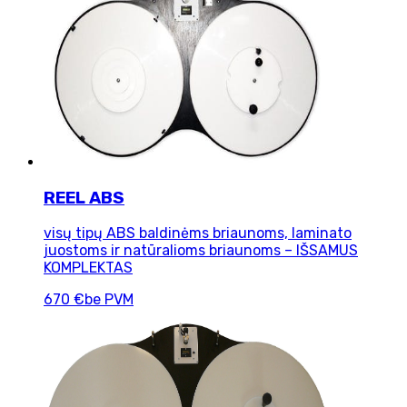
REEL ABS
visų tipų ABS baldinėms briaunoms, laminato
juostoms ir natūralioms briaunoms – IŠSAMUS
KOMPLEKTAS
670 €
be PVM