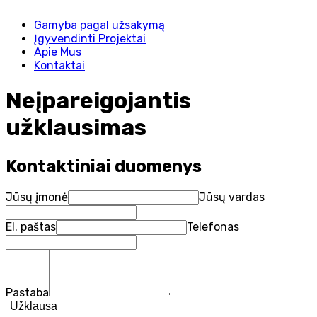
Gamyba pagal užsakymą
Įgyvendinti Projektai
Apie Mus
Kontaktai
Neįpareigojantis
užklausimas
Kontaktiniai duomenys
Jūsų įmonė
Jūsų vardas
El. paštas
Telefonas
Pastaba
Užklausa