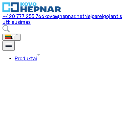
+420 777 255 766
kovo@hepnar.net
Neįpareigojantis
užklausimas
LT
Produktai