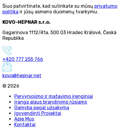
Šiuo patvirtinate, kad sutinkate su mūsų
privatumo
politika
ir jūsų asmens duomenų tvarkymu.
KOVO-HEPNAR s.r.o.
Gagarinova 1112/41a
,
500 03 Hradec Králové
,
Česká
Republika
+420 777 255 766
kovo@hepnar.net
©
2026
Pervyniojimo ir matavimo įrenginiai
Įranga alaus brandinimo rūsiams
Gamyba pagal užsakymą
Įgyvendinti Projektai
Apie Mus
Kontaktai