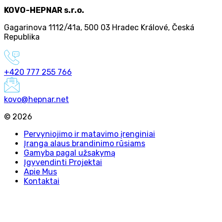
KOVO-HEPNAR s.r.o.
Gagarinova 1112/41a
,
500 03 Hradec Králové
,
Česká
Republika
+420 777 255 766
kovo@hepnar.net
©
2026
Pervyniojimo ir matavimo įrenginiai
Įranga alaus brandinimo rūsiams
Gamyba pagal užsakymą
Įgyvendinti Projektai
Apie Mus
Kontaktai