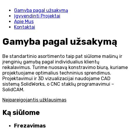
Gamyba pagal užsakymą
Įgyvendinti Projektai
Apie Mus
Kontaktai
Gamyba pagal užsakymą
Be standartinio asortimento taip pat siūlome mašinų ir
įrenginių gamybą pagal individualius klientų
reikalavimus. Turime nuosavą konstravimo biurą, kuriame
projektuojame optimalius techninius sprendimus.
Projektavimui ir 3D vizualizacijai naudojame CAD
sistemą SolidWorks, o CNC staklių programavimui –
SolidCAM.
Neįpareigojantis užklausimas
Ką siūlome
Frezavimas