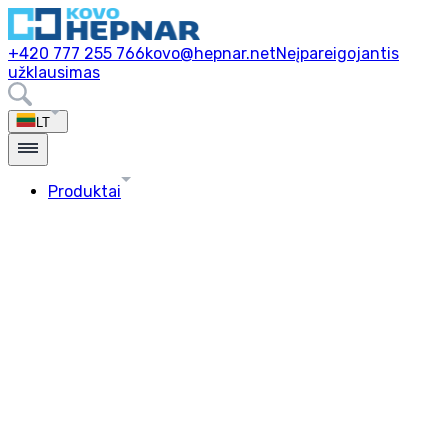
+420 777 255 766
kovo@hepnar.net
Neįpareigojantis
užklausimas
LT
Produktai