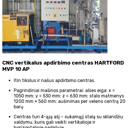
CNC vertikalus apdirbimo centras HARTFORD
MVP 10 AP
Itin tikslus ir našus apdirbimo centras.
Pagrindiniai mašinos parametrai: ašies eiga: x =
1050 mm; y = 530 mm; z = 630 mm; stalo matmenys
1200 mm × 560 mm; aušinimas per veleno centrą 20
barų
Centras turi 4-ąją ašį – sukamąjį stalą su sklandžiu
valdymu, kuris gali veikti vertikalioje ir
horizontalioje padėtyje.