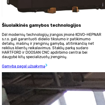
Šiuolaikinės gamybos technologijos
Dėl modernių technologijų įrangos įmonė KOVO-HEPNAR
s.r.o. gali garantuoti didelio tikslumo ir patikimumo
detalių, mašinų ir įrenginių gamybą, atitinkančią net
reiklius klientų reikalavimus. Staklių parką sudaro
HARTFORD ir DOOSAN CNC apdirbimo centrai bei
daugybė kitų specializuotų įrenginių.
Gamyba pagal užsakymą