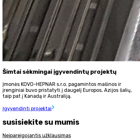
Šimtai sėkmingai įgyvendintų projektų
Įmonės KOVO-HEPNAR s.r.o. pagamintos mašinos ir
įrenginiai buvo pristatyti į daugelį Europos, Azijos šalių,
taip pat į Kanadą ir Australiją.
Įgyvendinti projektai
susisiekite su mumis
Neįpareigojantis užklausimas