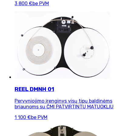
3 800 €
be PVM
REEL DMNH 01
Pervyniojimo įrenginys visų tipų baldinėms
briaunoms su ČMI PATVIRTINTU MATUOKLIU
1 100 €
be PVM