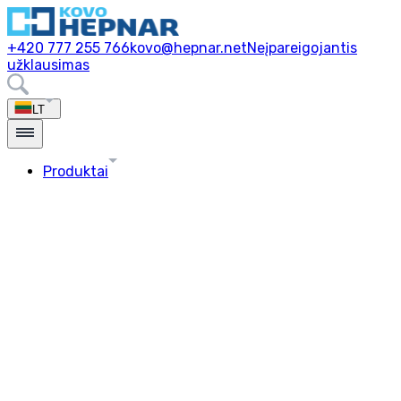
+420 777 255 766
kovo@hepnar.net
Neįpareigojantis
užklausimas
LT
Produktai