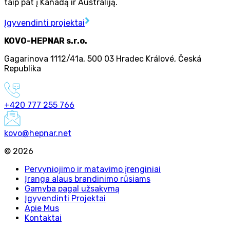
taip pat į Kanadą ir Australiją.
Įgyvendinti projektai
KOVO-HEPNAR s.r.o.
Gagarinova 1112/41a
,
500 03 Hradec Králové
,
Česká
Republika
+420 777 255 766
kovo@hepnar.net
©
2026
Pervyniojimo ir matavimo įrenginiai
Įranga alaus brandinimo rūsiams
Gamyba pagal užsakymą
Įgyvendinti Projektai
Apie Mus
Kontaktai