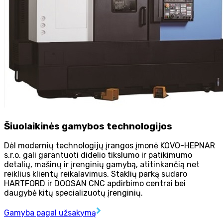
Šiuolaikinės gamybos technologijos
Dėl modernių technologijų įrangos įmonė KOVO-HEPNAR
s.r.o. gali garantuoti didelio tikslumo ir patikimumo
detalių, mašinų ir įrenginių gamybą, atitinkančią net
reiklius klientų reikalavimus. Staklių parką sudaro
HARTFORD ir DOOSAN CNC apdirbimo centrai bei
daugybė kitų specializuotų įrenginių.
Gamyba pagal užsakymą