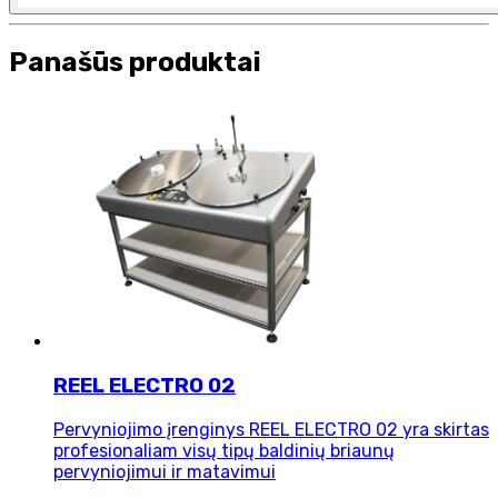
Panašūs produktai
REEL ELECTRO 02
Pervyniojimo įrenginys REEL ELECTRO 02 yra skirtas
profesionaliam visų tipų baldinių briaunų
pervyniojimui ir matavimui