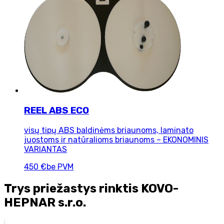
REEL ABS ECO
visų tipų ABS baldinėms briaunoms, laminato
juostoms ir natūralioms briaunoms – EKONOMINIS
VARIANTAS
450 €
be PVM
Trys priežastys rinktis KOVO-
HEPNAR s.r.o.