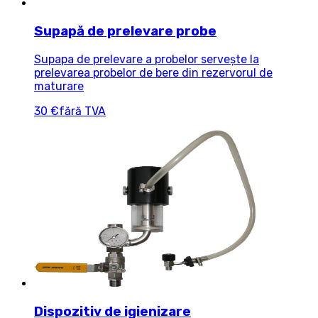
Supapă de prelevare probe
Supapa de prelevare a probelor servește la
prelevarea probelor de bere din rezervorul de
maturare
30 €
fără TVA
Dispozitiv de igienizare