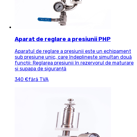
Aparat de reglare a presiunii PHP
Aparatul de reglare a presiunii este un echipament
sub presiune unic, care îndeplinește simultan două
funcții: Reglarea presiunii în rezervorul de maturare
și supapa de siguranță
340 €
fără TVA