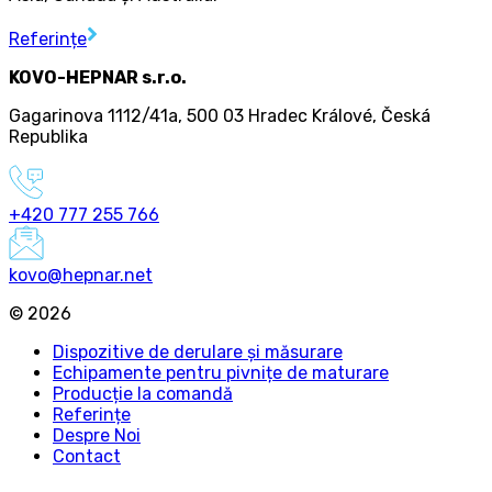
Referințe
KOVO-HEPNAR s.r.o.
Gagarinova 1112/41a
,
500 03 Hradec Králové
,
Česká
Republika
+420 777 255 766
kovo@hepnar.net
©
2026
Dispozitive de derulare și măsurare
Echipamente pentru pivnițe de maturare
Producție la comandă
Referințe
Despre Noi
Contact