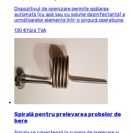
Dispozitivul de igienizare permite spălarea
automată (cu apă sau cu soluție dezinfectantă) a
următoarelor elemente într-o singură operațiune:
130 €
fără TVA
Spirală pentru prelevarea probelor de
bere
Spirala se conectează la supapa de prelevare și