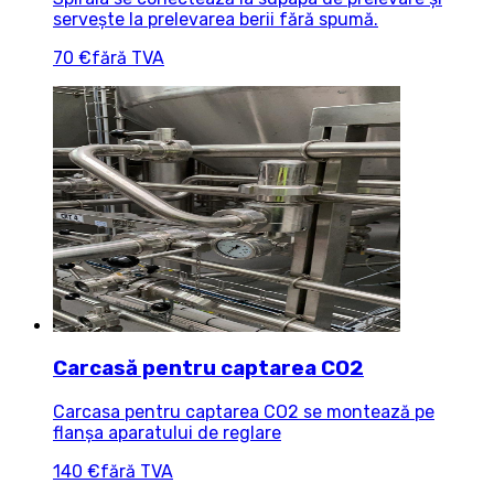
servește la prelevarea berii fără spumă.
70 €
fără TVA
Carcasă pentru captarea CO2
Carcasa pentru captarea CO2 se montează pe
flanșa aparatului de reglare
140 €
fără TVA