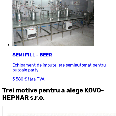
SEMI FILL - BEER
Echipament de îmbuteliere semiautomat pentru
butoaie party
3 580 €
fără TVA
Trei motive pentru a alege KOVO-
HEPNAR s.r.o.