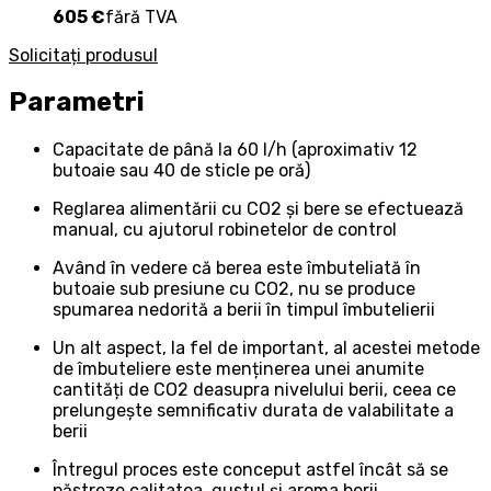
605 €
fără TVA
Solicitați produsul
Parametri
Capacitate de până la 60 l/h (aproximativ 12
butoaie sau 40 de sticle pe oră)
Reglarea alimentării cu CO2 și bere se efectuează
manual, cu ajutorul robinetelor de control
Având în vedere că berea este îmbuteliată în
butoaie sub presiune cu CO2, nu se produce
spumarea nedorită a berii în timpul îmbutelierii
Un alt aspect, la fel de important, al acestei metode
de îmbuteliere este menținerea unei anumite
cantități de CO2 deasupra nivelului berii, ceea ce
prelungește semnificativ durata de valabilitate a
berii
Întregul proces este conceput astfel încât să se
păstreze calitatea, gustul și aroma berii