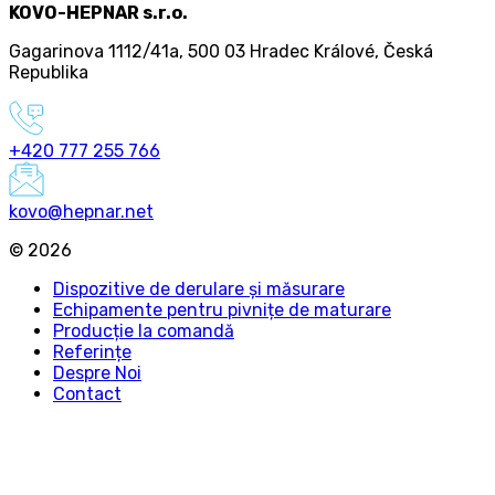
KOVO-HEPNAR s.r.o.
Gagarinova 1112/41a
,
500 03 Hradec Králové
,
Česká
Republika
+420 777 255 766
kovo@hepnar.net
©
2026
Dispozitive de derulare și măsurare
Echipamente pentru pivnițe de maturare
Producție la comandă
Referințe
Despre Noi
Contact