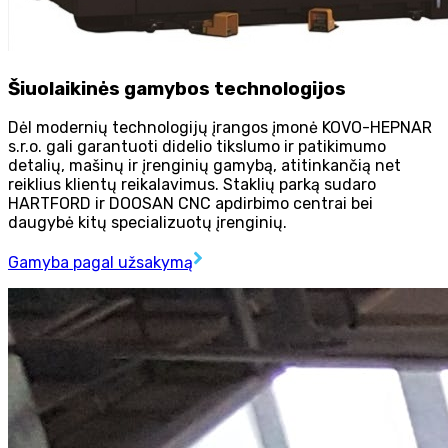
Šiuolaikinės gamybos technologijos
Dėl modernių technologijų įrangos įmonė KOVO-HEPNAR
s.r.o. gali garantuoti didelio tikslumo ir patikimumo
detalių, mašinų ir įrenginių gamybą, atitinkančią net
reiklius klientų reikalavimus. Staklių parką sudaro
HARTFORD ir DOOSAN CNC apdirbimo centrai bei
daugybė kitų specializuotų įrenginių.
Gamyba pagal užsakymą