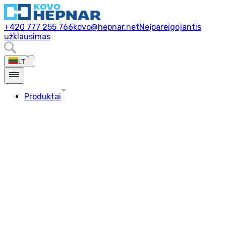
+420 777 255 766
kovo@hepnar.net
Neįpareigojantis
užklausimas
LT
Produktai