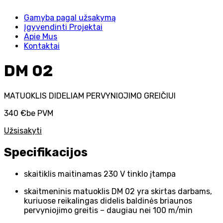
Gamyba pagal užsakymą
Įgyvendinti Projektai
Apie Mus
Kontaktai
DM 02
MATUOKLIS DIDELIAM PERVYNIOJIMO GREIČIUI
340 €
be PVM
Užsisakyti
Specifikacijos
skaitiklis maitinamas 230 V tinklo įtampa
skaitmeninis matuoklis DM 02 yra skirtas darbams,
kuriuose reikalingas didelis baldinės briaunos
pervyniojimo greitis – daugiau nei 100 m/min