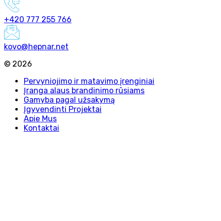
+420 777 255 766
kovo@hepnar.net
©
2026
Pervyniojimo ir matavimo įrenginiai
Įranga alaus brandinimo rūsiams
Gamyba pagal užsakymą
Įgyvendinti Projektai
Apie Mus
Kontaktai