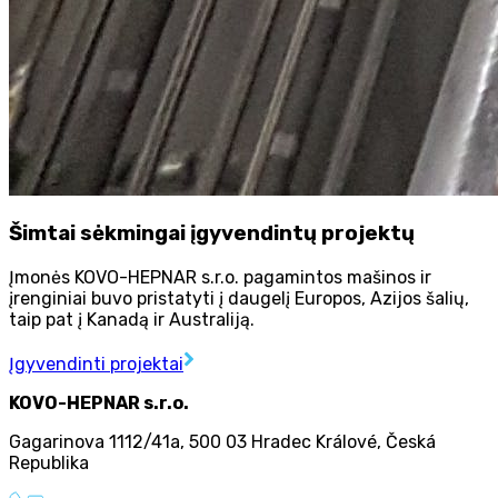
Šimtai sėkmingai įgyvendintų projektų
Įmonės KOVO-HEPNAR s.r.o. pagamintos mašinos ir
įrenginiai buvo pristatyti į daugelį Europos, Azijos šalių,
taip pat į Kanadą ir Australiją.
Įgyvendinti projektai
KOVO-HEPNAR s.r.o.
Gagarinova 1112/41a
,
500 03 Hradec Králové
,
Česká
Republika