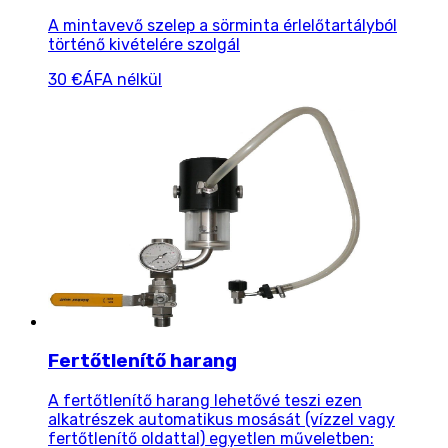
A mintavevő szelep a sörminta érlelőtartályból
történő kivételére szolgál
30 €
ÁFA nélkül
Fertőtlenítő harang
A fertőtlenítő harang lehetővé teszi ezen
alkatrészek automatikus mosását (vízzel vagy
fertőtlenítő oldattal) egyetlen műveletben: