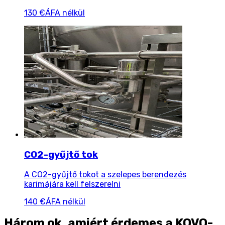
130 €
ÁFA nélkül
CO2-gyűjtő tok
A CO2-gyűjtő tokot a szelepes berendezés
karimájára kell felszerelni
140 €
ÁFA nélkül
Három ok, amiért érdemes a KOVO-