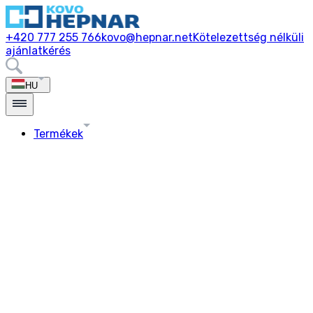
+420 777 255 766
kovo@hepnar.net
Kötelezettség nélküli
ajánlatkérés
HU
Termékek