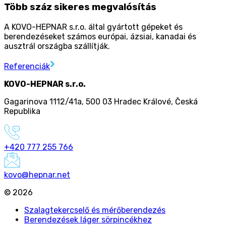
Több száz sikeres megvalósítás
A KOVO-HEPNAR s.r.o. által gyártott gépeket és
berendezéseket számos európai, ázsiai, kanadai és
ausztrál országba szállítják.
Referenciák
KOVO-HEPNAR s.r.o.
Gagarinova 1112/41a
,
500 03 Hradec Králové
,
Česká
Republika
+420 777 255 766
kovo@hepnar.net
©
2026
Szalagtekercselő és mérőberendezés
Berendezések láger sörpincékhez