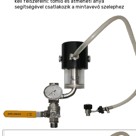
kell felszerelni; tömlő és átmeneti anya
segítségével csatlakozik a mintavevő szelephez