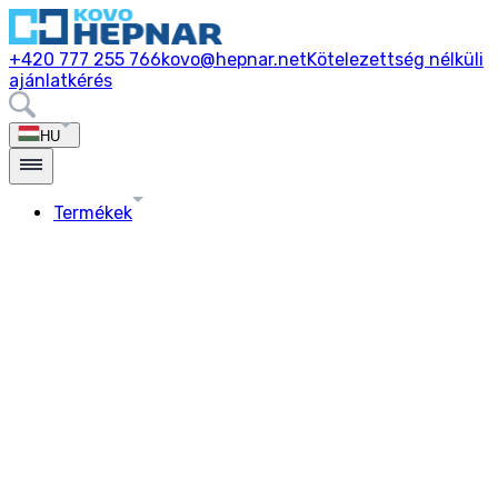
+420 777 255 766
kovo@hepnar.net
Kötelezettség nélküli
ajánlatkérés
HU
Termékek