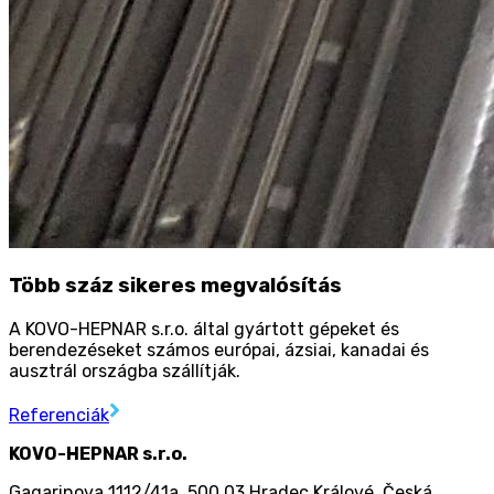
Több száz sikeres megvalósítás
A KOVO-HEPNAR s.r.o. által gyártott gépeket és
berendezéseket számos európai, ázsiai, kanadai és
ausztrál országba szállítják.
Referenciák
KOVO-HEPNAR s.r.o.
Gagarinova 1112/41a
,
500 03 Hradec Králové
,
Česká