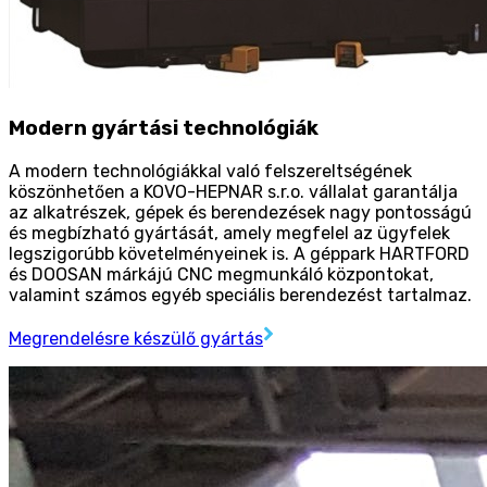
Modern gyártási technológiák
A modern technológiákkal való felszereltségének
köszönhetően a KOVO-HEPNAR s.r.o. vállalat garantálja
az alkatrészek, gépek és berendezések nagy pontosságú
és megbízható gyártását, amely megfelel az ügyfelek
legszigorúbb követelményeinek is. A géppark HARTFORD
és DOOSAN márkájú CNC megmunkáló központokat,
valamint számos egyéb speciális berendezést tartalmaz.
Megrendelésre készülő gyártás