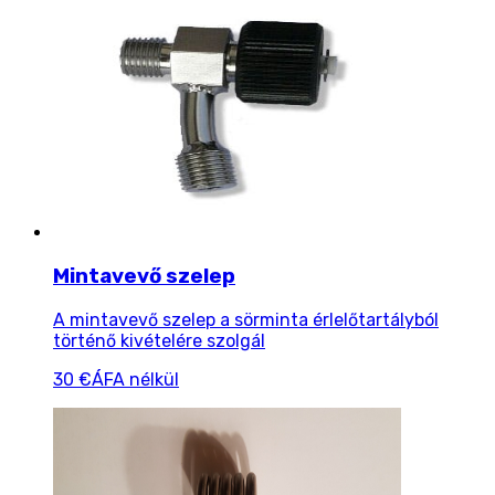
Mintavevő szelep
A mintavevő szelep a sörminta érlelőtartályból
történő kivételére szolgál
30 €
ÁFA nélkül