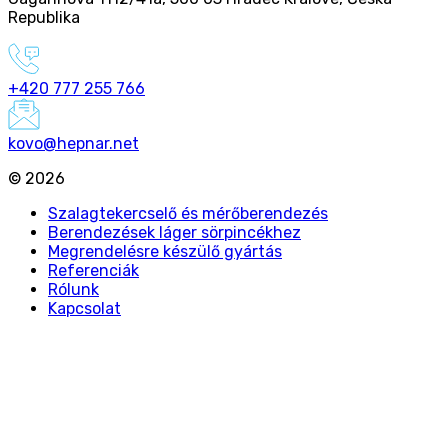
Republika
+420 777 255 766
kovo@hepnar.net
©
2026
Szalagtekercselő és mérőberendezés
Berendezések láger sörpincékhez
Megrendelésre készülő gyártás
Referenciák
Rólunk
Kapcsolat