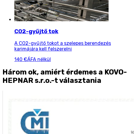
CO2-gyűjtő tok
A CO2-gyűjtő tokot a szelepes berendezés
karimájára kell felszerelni
140 €
ÁFA nélkül
Három ok, amiért érdemes a KOVO-
HEPNAR s.r.o.-t választania