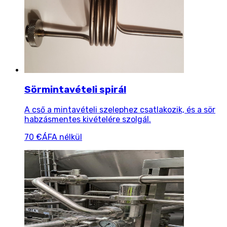
Sörmintavételi spirál
A cső a mintavételi szelephez csatlakozik, és a sör
habzásmentes kivételére szolgál.
70 €
ÁFA nélkül