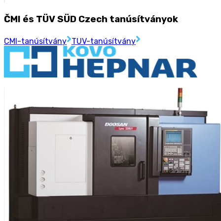
ČMI és TÜV SÜD Czech tanúsítványok
CMI-tanúsítvány
TUV-tanúsítvány