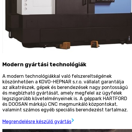
Modern gyártási technológiák
A modern technológiákkal való felszereltségének
köszönhetően a KOVO-HEPNAR s.r.o. vállalat garantálja
az alkatrészek, gépek és berendezések nagy pontosságú
és megbízható gyártását, amely megfelel az ügyfelek
legszigorúbb követelményeinek is. A géppark HARTFORD
és DOOSAN márkájú CNC megmunkáló központokat,
valamint számos egyéb speciális berendezést tartalmaz.
Megrendelésre készülő gyártás