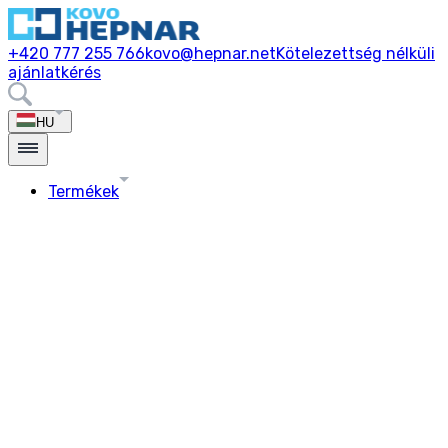
+420 777 255 766
kovo@hepnar.net
Kötelezettség nélküli
ajánlatkérés
HU
Termékek