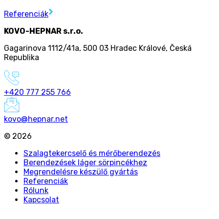
Referenciák
KOVO-HEPNAR s.r.o.
Gagarinova 1112/41a
,
500 03 Hradec Králové
,
Česká
Republika
+420 777 255 766
kovo@hepnar.net
©
2026
Szalagtekercselő és mérőberendezés
Berendezések láger sörpincékhez
Megrendelésre készülő gyártás
Referenciák
Rólunk
Kapcsolat