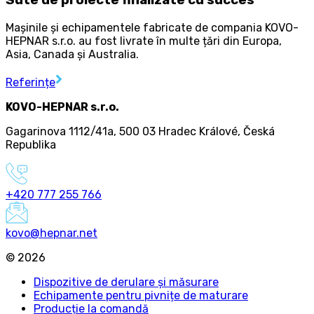
Sute de proiecte finalizate cu succes
Mașinile și echipamentele fabricate de compania KOVO-
HEPNAR s.r.o. au fost livrate în multe țări din Europa,
Asia, Canada și Australia.
Referințe
KOVO-HEPNAR s.r.o.
Gagarinova 1112/41a
,
500 03 Hradec Králové
,
Česká
Republika
+420 777 255 766
kovo@hepnar.net
©
2026
Dispozitive de derulare și măsurare
Echipamente pentru pivnițe de maturare
Producție la comandă