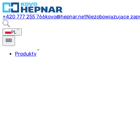
+420 777 255 766
kovo@hepnar.net
Niezobowiązujące zap
PL
Produkty