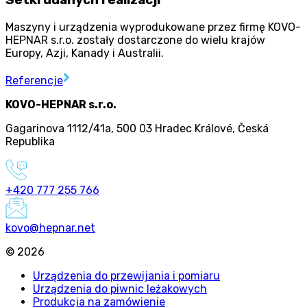
Setki udanych realizacji
Maszyny i urządzenia wyprodukowane przez firmę KOVO-
HEPNAR s.r.o. zostały dostarczone do wielu krajów
Europy, Azji, Kanady i Australii.
Referencje
KOVO-HEPNAR s.r.o.
Gagarinova 1112/41a
,
500 03 Hradec Králové
,
Česká
Republika
+420 777 255 766
kovo@hepnar.net
©
2026
Urządzenia do przewijania i pomiaru
Urządzenia do piwnic leżakowych
Produkcja na zamówienie