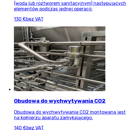
(wodą lub roztworem sanitacyjnym) następujących
elementów podczas jednej operacji:
130 €
bez VAT
Obudowa do wychwytywania CO2
Obudowa do wychwytywania CO2 montowana jest
na kołnierzu aparatu zamykającego.
140 €
bez VAT