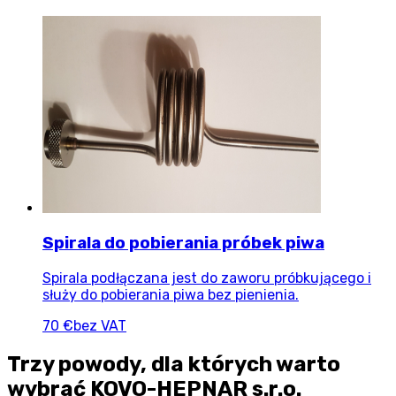
Spirala do pobierania próbek piwa
Spirala podłączana jest do zaworu próbkującego i
służy do pobierania piwa bez pienienia.
70 €
bez VAT
Trzy powody, dla których warto
wybrać KOVO-HEPNAR s.r.o.