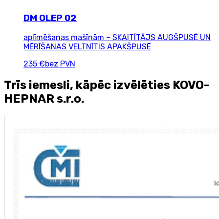
DM OLEP 02
aplīmēšanas mašīnām – SKAITĪTĀJS AUGŠPUSĒ UN
MĒRĪŠANAS VELTNĪTIS APAKŠPUSĒ
235 €
bez PVN
Trīs iemesli, kāpēc izvēlēties KOVO-
HEPNAR s.r.o.