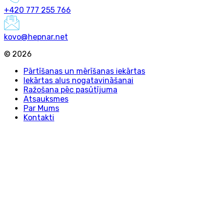
+420 777 255 766
kovo@hepnar.net
©
2026
Pārtīšanas un mērīšanas iekārtas
Iekārtas alus nogatavināšanai
Ražošana pēc pasūtījuma
Atsauksmes
Par Mums
Kontakti