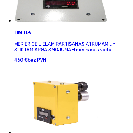
DM 03
MĒRIERĪCE LIELAM PĀRTĪŠANAS ĀTRUMAM un
SLIKTAM APGAISMOJUMAM mērīšanas vietā
460 €
bez PVN