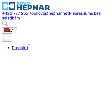
+420 777 255 766
kovo@hepnar.net
Pieprasījums bez
saistībām
LV
Produkti