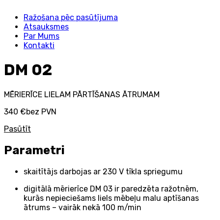
Ražošana pēc pasūtījuma
Atsauksmes
Par Mums
Kontakti
DM 02
MĒRIERĪCE LIELAM PĀRTĪŠANAS ĀTRUMAM
340 €
bez PVN
Pasūtīt
Parametri
skaitītājs darbojas ar 230 V tīkla spriegumu
digitālā mērierīce DM 03 ir paredzēta ražotnēm,
kurās nepieciešams liels mēbeļu malu aptīšanas
ātrums – vairāk nekā 100 m/min