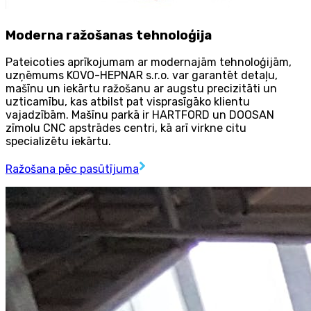
Moderna ražošanas tehnoloģija
Pateicoties aprīkojumam ar modernajām tehnoloģijām,
uzņēmums KOVO-HEPNAR s.r.o. var garantēt detaļu,
mašīnu un iekārtu ražošanu ar augstu precizitāti un
uzticamību, kas atbilst pat visprasīgāko klientu
vajadzībām. Mašīnu parkā ir HARTFORD un DOOSAN
zīmolu CNC apstrādes centri, kā arī virkne citu
specializētu iekārtu.
Ražošana pēc pasūtījuma