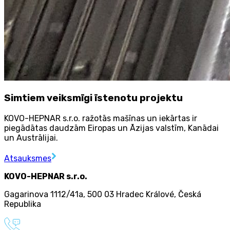
Simtiem veiksmīgi īstenotu projektu
KOVO-HEPNAR s.r.o. ražotās mašīnas un iekārtas ir
piegādātas daudzām Eiropas un Āzijas valstīm, Kanādai
un Austrālijai.
Atsauksmes
KOVO-HEPNAR s.r.o.
Gagarinova 1112/41a
,
500 03 Hradec Králové
,
Česká
Republika