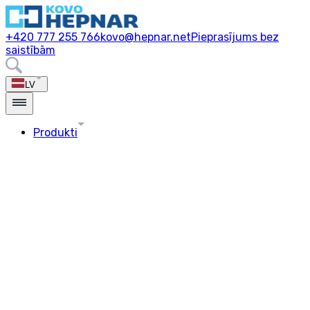
+420 777 255 766
kovo@hepnar.net
Pieprasījums bez
saistībām
LV
Produkti