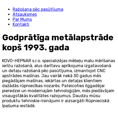
Ražošana pēc pasūtījuma
Atsauksmes
Par Mums
Kontakti
Godprātīga metālapstrāde
kopš 1993. gada
KOVO-HEPNAR s.r.o. specializējas mēbeļu malu mērīšanas
ierīču ražošanā, alus darītavu aprīkojuma izgatavošanā
un detaļu ražošanā pēc pasūtījuma, izmantojot CNC
apstrādes mašīnas. Jau vairāk nekā 30 gadus mēs
piegādājam mašīnas, iekārtas un detaļas klientiem
dažādās rūpniecības nozarēs. Pateicoties ilggadējai
pieredzei un modernajām tehnoloģijām, mēs piedāvājam
visaugstākās kvalitātes ražojumus. Daudzu mūsu
produktu tehniskie risinājumi ir aizsargāti Rūpnieciskā
īpašuma iestādē.