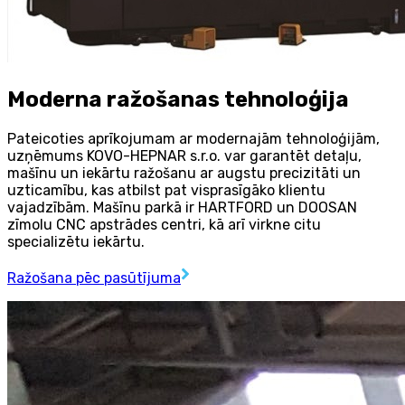
Moderna ražošanas tehnoloģija
Pateicoties aprīkojumam ar modernajām tehnoloģijām,
uzņēmums KOVO-HEPNAR s.r.o. var garantēt detaļu,
mašīnu un iekārtu ražošanu ar augstu precizitāti un
uzticamību, kas atbilst pat visprasīgāko klientu
vajadzībām. Mašīnu parkā ir HARTFORD un DOOSAN
zīmolu CNC apstrādes centri, kā arī virkne citu
specializētu iekārtu.
Ražošana pēc pasūtījuma