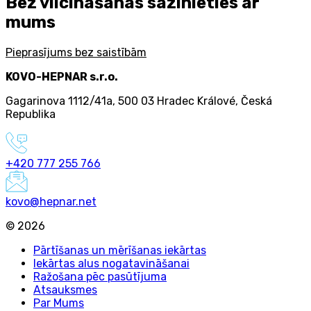
Bez vilcināšanās sazinieties ar
mums
Pieprasījums bez saistībām
KOVO-HEPNAR s.r.o.
Gagarinova 1112/41a
,
500 03 Hradec Králové
,
Česká
Republika
+420 777 255 766
kovo@hepnar.net
©
2026
Pārtīšanas un mērīšanas iekārtas
Iekārtas alus nogatavināšanai
Ražošana pēc pasūtījuma
Atsauksmes
Par Mums