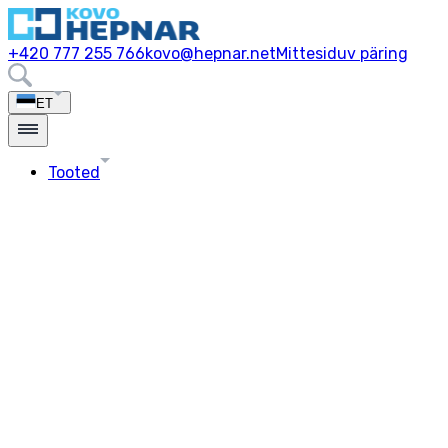
+420 777 255 766
kovo@hepnar.net
Mittesiduv päring
ET
Tooted