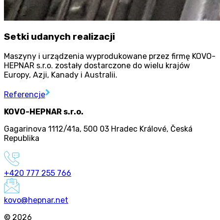
Setki udanych realizacji
Maszyny i urządzenia wyprodukowane przez firmę KOVO-
HEPNAR s.r.o. zostały dostarczone do wielu krajów
Europy, Azji, Kanady i Australii.
Referencje
KOVO-HEPNAR s.r.o.
Gagarinova 1112/41a
,
500 03 Hradec Králové
,
Česká
Republika
+420 777 255 766
kovo@hepnar.net
©
2026