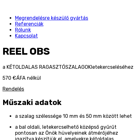
Megrendelésre készülő gyártás
Referenciák
Rólunk
Kapcsolat
REEL OBS
a KÉTOLDALAS RAGASZTÓSZALAGOKletekercseléséhez
570 €
ÁFA nélkül
Rendelés
Műszaki adatok
a szalag szélessége 10 mm és 50 mm között lehet
a bal oldali, letekercselhető középső gyűrűt
pontosan az Önök hüvelyeinek átmérőjéhez
igazítva készítjük el, amelyekre kétoldalas