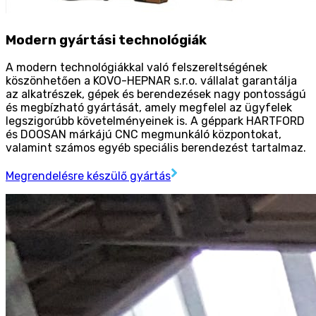
Modern gyártási technológiák
A modern technológiákkal való felszereltségének
köszönhetően a KOVO-HEPNAR s.r.o. vállalat garantálja
az alkatrészek, gépek és berendezések nagy pontosságú
és megbízható gyártását, amely megfelel az ügyfelek
legszigorúbb követelményeinek is. A géppark HARTFORD
és DOOSAN márkájú CNC megmunkáló központokat,
valamint számos egyéb speciális berendezést tartalmaz.
Megrendelésre készülő gyártás