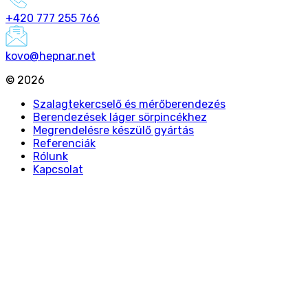
+420 777 255 766
kovo@hepnar.net
©
2026
Szalagtekercselő és mérőberendezés
Berendezések láger sörpincékhez
Megrendelésre készülő gyártás
Referenciák
Rólunk
Kapcsolat