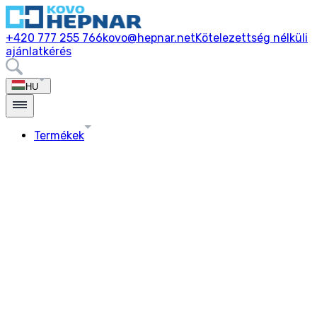
+420 777 255 766
kovo@hepnar.net
Kötelezettség nélküli
ajánlatkérés
HU
Termékek