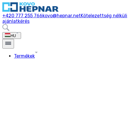
+420 777 255 766
kovo@hepnar.net
Kötelezettség nélküli
ajánlatkérés
HU
Termékek