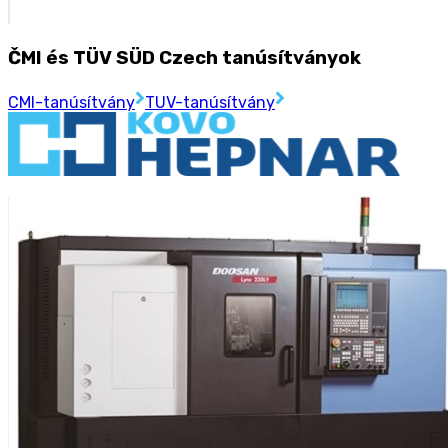
ČMI és TÜV SÜD Czech tanúsítványok
CMI-tanúsítvány
TUV-tanúsítvány