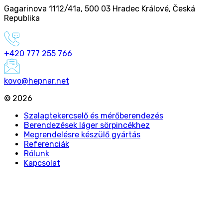
Gagarinova 1112/41a
,
500 03 Hradec Králové
,
Česká
Republika
+420 777 255 766
kovo@hepnar.net
©
2026
Szalagtekercselő és mérőberendezés
Berendezések láger sörpincékhez
Megrendelésre készülő gyártás
Referenciák
Rólunk
Kapcsolat