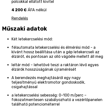
polcokkal ellátott kivitel
4 200 €
ÁFA nélkül
Rendelés
Műszaki adatok
Két letekercselési mód:
félautomata letekercselési és élmérési mód - a
kívánt hossz beállítása után a gép letekercseli az
élzárót, és pontosan az olló vágóéle mellett áll meg
leltár mód – lehetővé teszi a raktáron lévő egyes
élzárók hosszúságának újramérését
A berendezés meghajtásáról egy nagy
teljesítményű elektromotor gondoskodik,
csigahajtással
a letekercselési sebesség: 0–100 m/perc –
fokozatmentesen szabályozható a vezérlőpanelen
található potenciométerrel