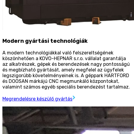
Modern gyártási technológiák
A modern technológiákkal való felszereltségének
köszönhetően a KOVO-HEPNAR s.r.o. vállalat garantálja
az alkatrészek, gépek és berendezések nagy pontosságú
és megbízható gyártását, amely megfelel az ügyfelek
legszigorúbb követelményeinek is. A géppark HARTFORD
és DOOSAN márkájú CNC megmunkáló központokat,
valamint számos egyéb speciális berendezést tartalmaz.
Megrendelésre készülő gyártás