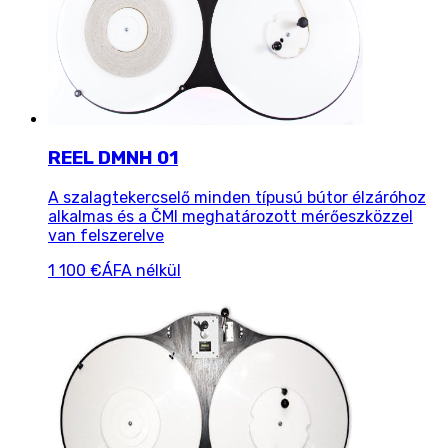
REEL DMNH 01
A szalagtekercselő minden típusú bútor élzáróhoz
alkalmas és a ČMI meghatározott mérőeszközzel
van felszerelve
1 100 €
ÁFA nélkül