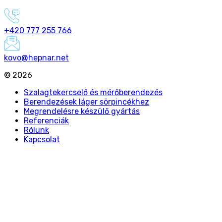
+420 777 255 766
kovo@hepnar.net
©
2026
Szalagtekercselő és mérőberendezés
Berendezések láger sörpincékhez
Megrendelésre készülő gyártás
Referenciák
Rólunk
Kapcsolat