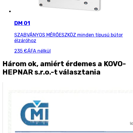
DM 01
SZABVÁNYOS MÉRŐESZKÖZ minden típusú bútor
élzáróhoz
235 €
ÁFA nélkül
Három ok, amiért érdemes a KOVO-
HEPNAR s.r.o.-t választania