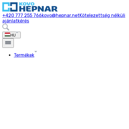
+420 777 255 766
kovo@hepnar.net
Kötelezettség nélküli
ajánlatkérés
HU
Termékek