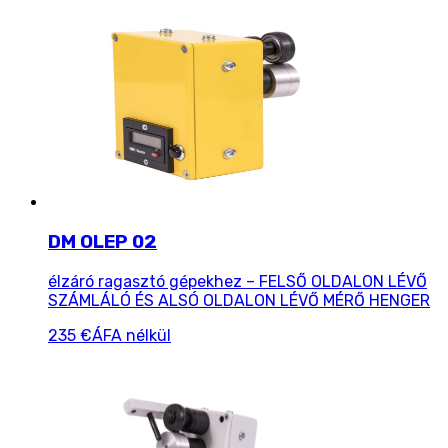
DM OLEP 02
élzáró ragasztó gépekhez – FELSŐ OLDALON LÉVŐ
SZÁMLÁLÓ ÉS ALSÓ OLDALON LÉVŐ MÉRŐ HENGER
235 €
ÁFA nélkül