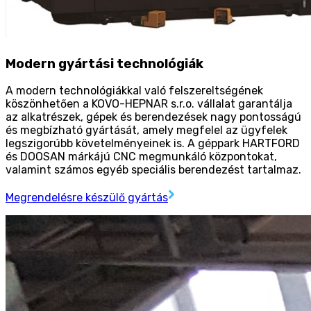
Modern gyártási technológiák
A modern technológiákkal való felszereltségének
köszönhetően a KOVO-HEPNAR s.r.o. vállalat garantálja
az alkatrészek, gépek és berendezések nagy pontosságú
és megbízható gyártását, amely megfelel az ügyfelek
legszigorúbb követelményeinek is. A géppark HARTFORD
és DOOSAN márkájú CNC megmunkáló központokat,
valamint számos egyéb speciális berendezést tartalmaz.
Megrendelésre készülő gyártás