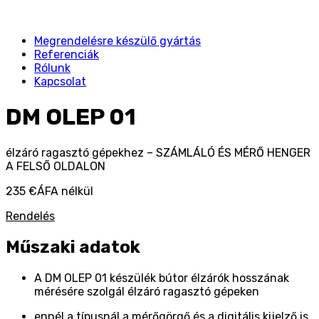
Megrendelésre készülő gyártás
Referenciák
Rólunk
Kapcsolat
DM OLEP 01
élzáró ragasztó gépekhez – SZÁMLÁLÓ ÉS MÉRŐ HENGER
A FELSŐ OLDALON
235 €
ÁFA nélkül
Rendelés
Műszaki adatok
A DM OLEP 01 készülék bútor élzárók hosszának
mérésére szolgál élzáró ragasztó gépeken
ennél a típusnál a mérőgörgő és a digitális kijelző is