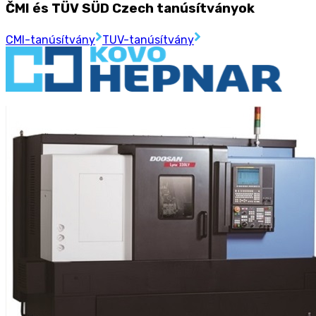
ČMI és TÜV SÜD Czech tanúsítványok
CMI-tanúsítvány
TUV-tanúsítvány