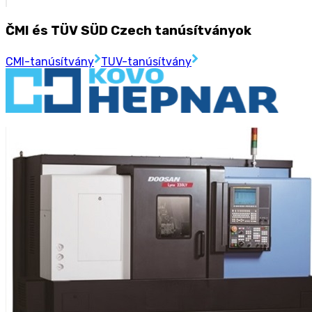
ČMI és TÜV SÜD Czech tanúsítványok
CMI-tanúsítvány
TUV-tanúsítvány