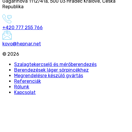
Gagarinova 1112/41a
,
500 03 Hradec Králové
,
Česká
Republika
+420 777 255 766
kovo@hepnar.net
©
2026
Szalagtekercselő és mérőberendezés
Berendezések láger sörpincékhez
Megrendelésre készülő gyártás
Referenciák
Rólunk
Kapcsolat