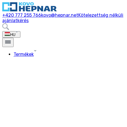
+420 777 255 766
kovo@hepnar.net
Kötelezettség nélküli
ajánlatkérés
HU
Termékek