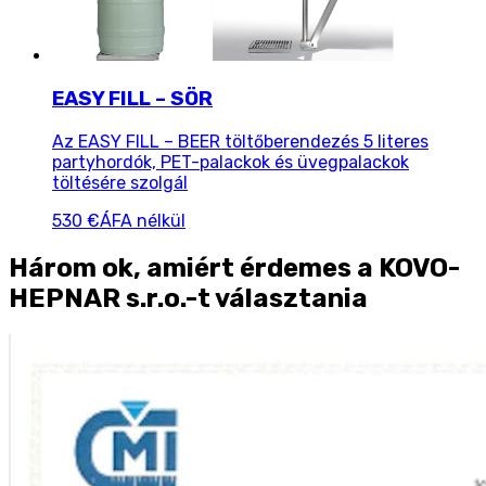
EASY FILL – SÖR
Az EASY FILL – BEER töltőberendezés 5 literes
partyhordók, PET-palackok és üvegpalackok
töltésére szolgál
530 €
ÁFA nélkül
Három ok, amiért érdemes a KOVO-
HEPNAR s.r.o.-t választania