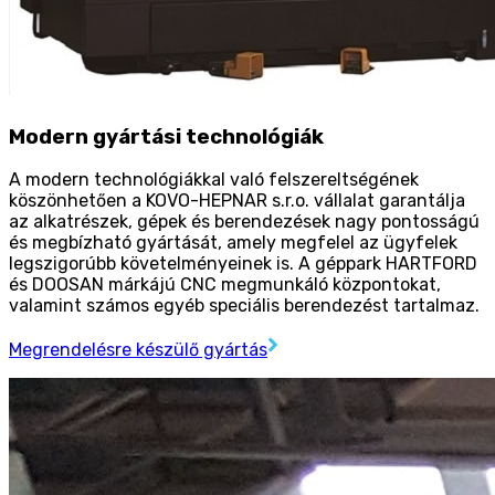
Modern gyártási technológiák
A modern technológiákkal való felszereltségének
köszönhetően a KOVO-HEPNAR s.r.o. vállalat garantálja
az alkatrészek, gépek és berendezések nagy pontosságú
és megbízható gyártását, amely megfelel az ügyfelek
legszigorúbb követelményeinek is. A géppark HARTFORD
és DOOSAN márkájú CNC megmunkáló központokat,
valamint számos egyéb speciális berendezést tartalmaz.
Megrendelésre készülő gyártás