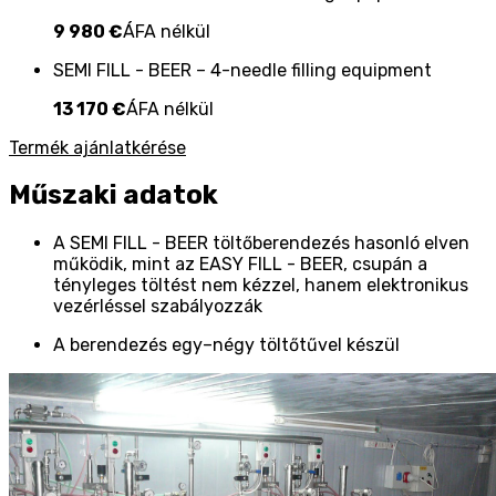
9 980 €
ÁFA nélkül
SEMI FILL - BEER – 4-needle filling equipment
13 170 €
ÁFA nélkül
Termék ajánlatkérése
Műszaki adatok
A SEMI FILL - BEER töltőberendezés hasonló elven
működik, mint az EASY FILL - BEER, csupán a
tényleges töltést nem kézzel, hanem elektronikus
vezérléssel szabályozzák
A berendezés egy–négy töltőtűvel készül